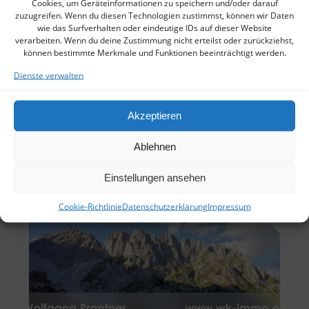
Cookies, um Geräteinformationen zu speichern und/oder darauf
zuzugreifen. Wenn du diesen Technologien zustimmst, können wir Daten
Aschau im Chiemgau | Landhausvilla
wie das Surfverhalten oder eindeutige IDs auf dieser Website
Sehr schönes Landhaus in der Nähe von Aschau im
verarbeiten. Wenn du deine Zustimmung nicht erteilst oder zurückziehst,
Chiemgau zu verkaufen. Das Haus kann auch für jung
können bestimmte Merkmale und Funktionen beeinträchtigt werden.
und alt gemeinsam genützt werden. […]
Dienste verwalten
auf Anfrage! EUR
250m²
Akzeptieren
DETAILS ANSCHAUEN »
Ablehnen
VERKAUFT!
Einstellungen ansehen
Cookie-Richtlinie
Datenschutzerklärung
Impressum