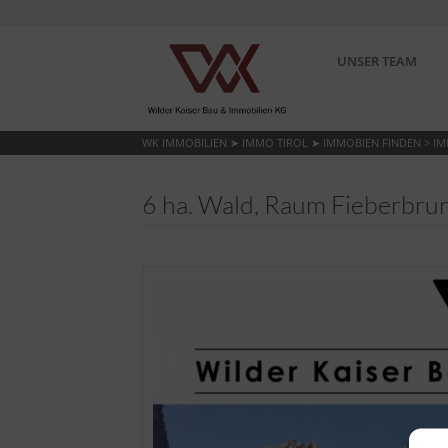
UNSER TEAM
WK IMMOBILIEN ➤ IMMO TIROL ➤ IMMOBIEN FINDEN
>
IM
6 ha. Wald, Raum Fieberbrun