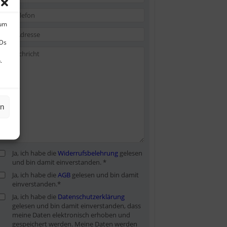
 um
IDs
.
en
Ja, ich habe die
Widerrufsbelehrung
gelesen
und bin damit einverstanden. *
Ja, ich habe die
AGB
gelesen und bin damit
einverstanden.*
Ja, ich habe die
Datenschutzerklärung
gelesen und bin damit einverstanden, dass
meine Daten elektronisch erhoben und
gespeichert werden. Meine Daten werden