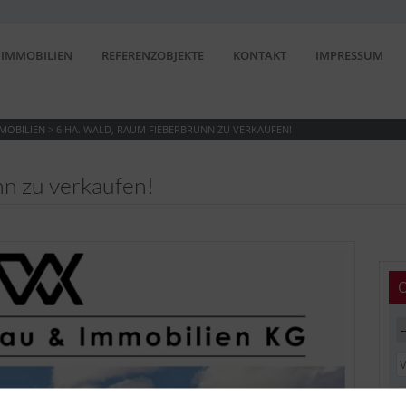
IMMOBILIEN
REFERENZOBJEKTE
KONTAKT
IMPRESSUM
MOBILIEN
>
6 HA. WALD, RAUM FIEBERBRUNN ZU VERKAUFEN!
n zu verkaufen!