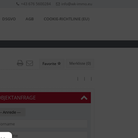
+43 676 5600284
info@wk-immo.eu
DSGVO
AGB
COOKIE-RICHTLINIE (EU)
Merkliste (
0
)
Favorite
| | |
OBJEKTANFRAGE