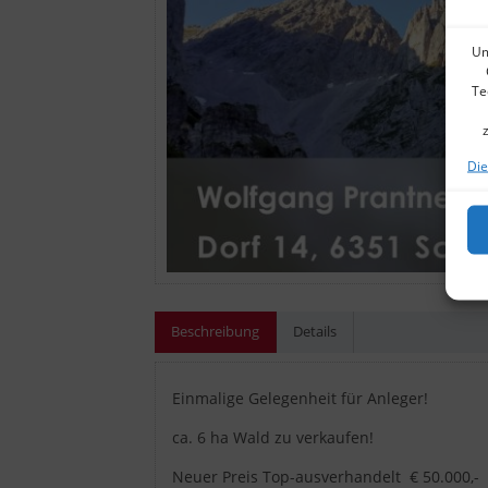
Um
Te
Die
Beschreibung
Details
Einmalige Gelegenheit für Anleger!
ca. 6 ha Wald zu verkaufen!
Neuer Preis Top-ausverhandelt € 50.000,-