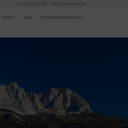
+43 676 5600284
info@wk-immo.eu
DSGVO
AGB
COOKIE-RICHTLINIE (EU)