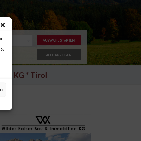
 um
IDs
ALLE ANZEIGEN
.
ien KG * Tirol
en