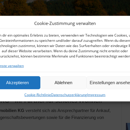
Cookie-Zustimmung verwalten
 dir ein optimales Erlebnis zu bieten, verwenden wir Technologien wie Cookies,
Alle Immobilientypen
Alle Standorte
Geräteinformationen zu speichern und/oder darauf zuzugreifen. Wenn du diesen
chnologien zustimmst, können wir Daten wie das Surfverhalten oder eindeutige 
auf dieser Website verarbeiten. Wenn du deine Zustimmung nicht erteilst oder
zurückziehst, können bestimmte Merkmale und Funktionen beeinträchtigt werden
nste verwalten
kommen bei Wilder Kaiser Bau & Immobil
Akzeptieren
Ablehnen
Einstellungen anseh
Cookie-Richtlinie
Datenschutzerklärung
Impressum
 KG – Ihr Partner für schönes Wohnen
mmobilien KG
versteht sich als Ansprechpartner für Ankauf,
iegenschaftsbewertungen sowie für die Finanzierung von