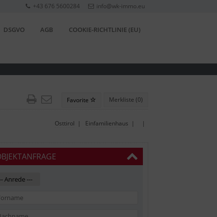
+43 676 5600284
info@wk-immo.eu
DSGVO
AGB
COOKIE-RICHTLINIE (EU)
Merkliste (
0
)
Favorite
Osttirol
|
Einfamilienhaus
| |
OBJEKTANFRAGE