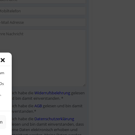
 um
IDs
Ja, ich habe die
Widerrufsbelehrung
gelesen
.
und bin damit einverstanden. *
Ja, ich habe die
AGB
gelesen und bin damit
einverstanden.*
Ja, ich habe die
Datenschutzerklärung
en
gelesen und bin damit einverstanden, dass
meine Daten elektronisch erhoben und