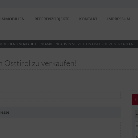
IMMOBILIEN
REFERENZOBJEKTE
KONTAKT
IMPRESSUM
MOBILIEN
>
VERKAUF
>
EINFAMILIENHAUS IN ST. VEITH IN OSTTIROL ZU VERKAUFEN!
in Osttirol zu verkaufen!
resse