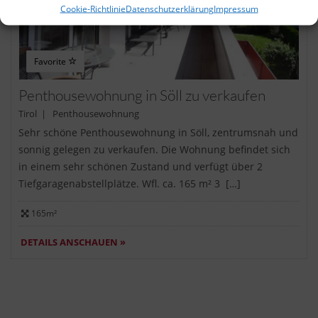
Cookie-Richtlinie
Datenschutzerklärung
Impressum
Favorite
Penthousewohnung in Söll zu verkaufen
Tirol | Penthousewohnung
Sehr schöne Penthousewohnung in Söll, zentrumsnah und
sonnig gelegen zu verkaufen. Die Wohnung befindet sich
in einem sehr schönen Zustand und verfügt über 2
Tiefgaragenabstellplätze. Wfl. ca. 165 m² 3 […]
165m²
DETAILS ANSCHAUEN »