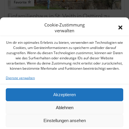
Favorite
Einfamilienhaus in St. Veith in Osttirol zu
Cookie-Zustimmung
verkaufen!
verwalten
Osttirol | Einfamilienhaus
Näheres auf Anfrage!
Um dir ein optimales Erlebnis zu bieten, verwenden wir Technologien wie
Cookies, um Geräteinformationen zu speichern und/oder darauf
125.000 EUR
zuzugreifen. Wenn du diesen Technologien zustimmst, können wir Daten
wie das Surfverhalten oder eindeutige IDs auf dieser Website
verarbeiten. Wenn du deine Zustimmung nicht erteilst oder zurückziehst,
DETAILS ANSCHAUEN »
können bestimmte Merkmale und Funktionen beeinträchtigt werden.
Dienste verwalten
VERKAUFT!
Akzeptieren
Ablehnen
Einstellungen ansehen