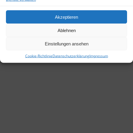
Ansprechpartner
info@wk-immo.eu
Akzeptieren
Ablehnen
Einstellungen ansehen
© 2026 | WK Immobilien ➤ Immo Tirol ➤ IMMOBIEN finden - Kitzbühel ➤ Tirol ➤
Wilder Kaiser ➤ Vermittlung von Immobilien
Cookie-Richtlinie
Datenschutzerklärung
Impressum