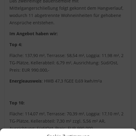
Das zweireihige Bauensemble mit
Mittelgangerschließung folgt gekonnt dem Hangverlauf,
wodurch 11 abgetrennte Wohneinheiten für gehobene
Ansprüche entstehen.
Im Angebot haben wir:
Top 4:
Fläche: 137,90 m², Terrasse: 58,54 m², Loggia: 11,98 m², 2
TG-Plätze, Kellerabteil: 6,79 m², Ausrichtung: Süd/Ost,
Preis: EUR 990.000,-
Energieausweis
: HWB 47,3 fGEE 0,69 kwh/m²a
Top 10:
Fläche: 114,07 m², Terrasse: 70,39 m², Loggia: 17,10 m², 2
TG-Plätze, Kellerabteil: 7,30 m² zzgl. 5,56 m² AR,
Ausrichtung: Süd/Ost, Preis: EUR 990.000,-