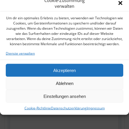
Cookie-Zustimmung
Energieausweis
: HWB 47,3 fGEE 0,69 kwh/m²a
verwalten
Um dir ein optimales Erlebnis zu bieten, verwenden wir Technologien wie
Cookies, um Geräteinformationen zu speichern und/oder darauf
OBJEKTANFRAGE
zuzugreifen. Wenn du diesen Technologien zustimmst, können wir Daten
wie das Surfverhalten oder eindeutige IDs auf dieser Website
verarbeiten. Wenn du deine Zustimmung nicht erteilst oder zurückziehst,
können bestimmte Merkmale und Funktionen beeinträchtigt werden.
Dienste verwalten
Akzeptieren
Ablehnen
Einstellungen ansehen
Cookie-Richtlinie
Datenschutzerklärung
Impressum