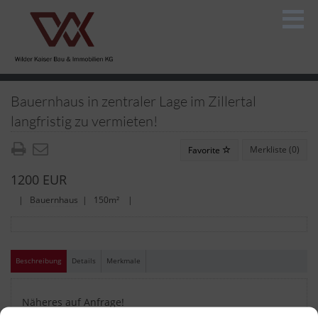
Bauernhaus in zentraler Lage im Zillertal
langfristig zu vermieten!
Merkliste (
0
)
Favorite
1200 EUR
|
Bauernhaus
| 150m² |
Beschreibung
Details
Merkmale
Näheres auf Anfrage!